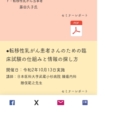
ト・転移性乳がん当事者
藤田久子氏
​
セミナーレポート
●転移性乳がん患者さんのための臨
床試験の仕組みと情報の探し方
開催日：令和2年10月13日実施
講師：日本医科大学武蔵小杉病院 腫瘍内科
勝俣範之先生
セミナーレポート
●知りたい！転移性乳がん患者さん
の口腔ケア②