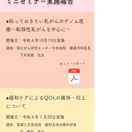
ミニセミナー実施報告
​●知っておきたい乳がんのゲノム医
療～転移性乳がんを中心に～
開催日：令和４年10月15日実施
講師：
国立がん研究センター中央病院 腫瘍内科医長
下井辰徳 先生
セミナーレポート
​●緩和ケアによるQOLの維持・向上
について
開催日：令和４年７月30日実施
講師：
聖隷三方原病院 緩和支持治療科部長
森 雅紀 先生